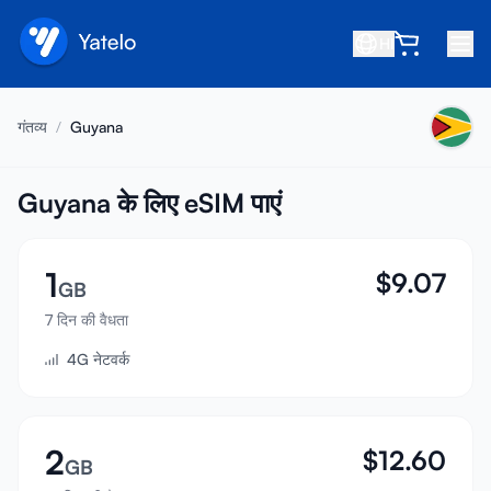
HI
होम
गंतव्य
/
Guyana
ब्लॉग
हमारे बारे में
Guyana के लिए eSIM पाएं
कमाएं
1
$
9.07
मित्र को रेफ़र करें
GB
सहयोगी बनें
7 दिन की वैधता
4G नेटवर्क
सहायता केंद्र
अक्सर पूछे जाने वाले प्रश्न
सहायता
2
$
12.60
GB
डिवाइस संगतता