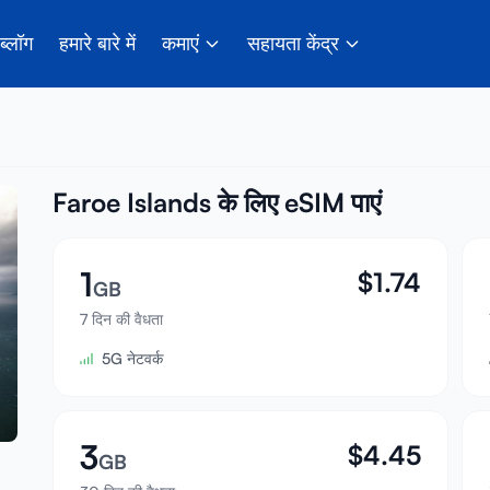
ब्लॉग
हमारे बारे में
कमाएं
सहायता केंद्र
Faroe Islands के लिए eSIM पाएं
1
$
1.74
GB
7 दिन की वैधता
5G नेटवर्क
3
$
4.45
GB