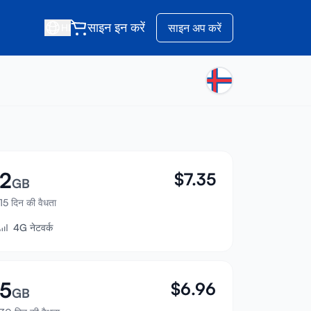
साइन इन करें
साइन अप करें
HI
2
$
7.35
GB
15 दिन की वैधता
4G नेटवर्क
5
$
6.96
GB