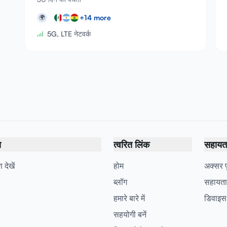
+
14
more
🌍
5G, LTE नेटवर्क
य
त्वरित लिंक
सहायता 
 देखें
होम
अक्सर पू
ब्लॉग
सहायता
हमारे बारे में
डिवाइस
सहयोगी बनें