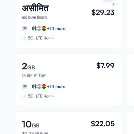
असीमित
से
$
29.23
कई वैधता विकल्प
+
14
more
🌍
5G, LTE नेटवर्क
2
$
7.99
GB
15 दिन की वैधता
+
14
more
🌍
5G, LTE नेटवर्क
10
$
22.05
GB
30 दिन की वैधता