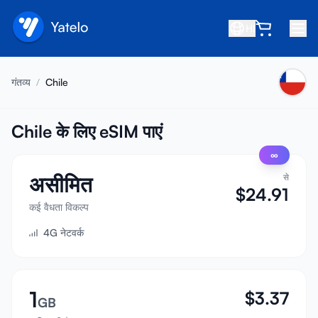
HI
होम
गंतव्य
/
Chile
ब्लॉग
हमारे बारे में
Chile के लिए eSIM पाएं
∞
कमाएं
असीमित
से
मित्र को रेफ़र करें
$
24.91
सहयोगी बनें
कई वैधता विकल्प
4G नेटवर्क
सहायता केंद्र
अक्सर पूछे जाने वाले प्रश्न
सहायता
1
$
3.37
GB
डिवाइस संगतता