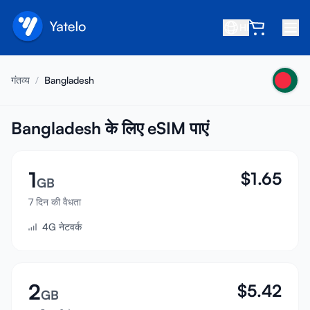
HI
होम
गंतव्य
/
Bangladesh
ब्लॉग
हमारे बारे में
Bangladesh के लिए eSIM पाएं
कमाएं
1
$
1.65
मित्र को रेफ़र करें
GB
सहयोगी बनें
7 दिन की वैधता
4G नेटवर्क
सहायता केंद्र
अक्सर पूछे जाने वाले प्रश्न
सहायता
2
$
5.42
GB
डिवाइस संगतता