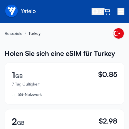
DE
Startseite
Reiseziele
/
Turkey
Blog
Über uns
Holen Sie sich eine eSIM für Turkey
Verdienen
1
$
0.85
Freund empfehlen
GB
Partner werden
7 Tag Gültigkeit
5G-Netzwerk
Hilfezentrum
FAQ
Support
2
$
2.98
GB
Gerätekompatibilität