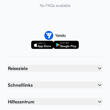
No FAQs available
Laden im
JETZT BEI
App Store
Google Play
Reiseziele
Schnelllinks
Hilfezentrum