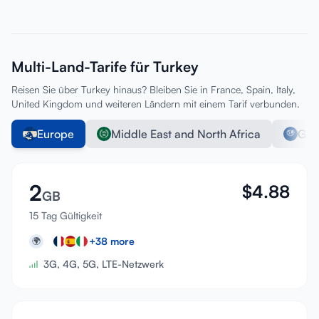
Multi-Land-Tarife für Turkey
Reisen Sie über Turkey hinaus? Bleiben Sie in France, Spain, Italy,
United Kingdom und weiteren Ländern mit einem Tarif verbunden.
Europe
Middle East and North Africa
Glo
2
$
4.88
GB
15 Tag Gültigkeit
+
38
more
🌍
3G, 4G, 5G, LTE-Netzwerk