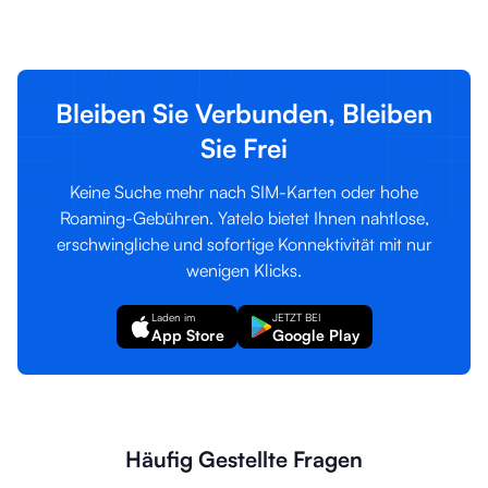
Anmelden
Registrieren
Bleiben Sie Verbunden, Bleiben
Sie Frei
Keine Suche mehr nach SIM-Karten oder hohe
Roaming-Gebühren. Yatelo bietet Ihnen nahtlose,
erschwingliche und sofortige Konnektivität mit nur
wenigen Klicks.
Laden im
JETZT BEI
App Store
Google Play
Häufig Gestellte Fragen