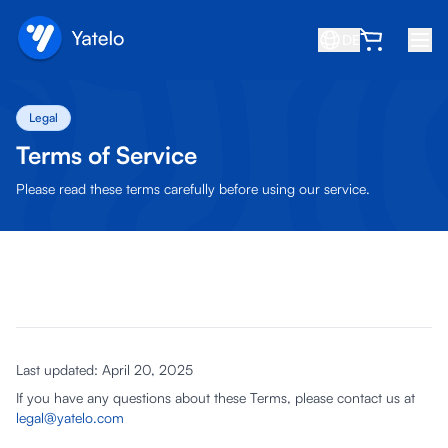
DE
Startseite
Legal
Blog
Terms of Service
Über uns
Please read these terms carefully before using our service.
Verdienen
Freund empfehlen
Partner werden
Hilfezentrum
Last updated: April 20, 2025
FAQ
If you have any questions about these Terms, please contact us at
Support
legal@yatelo.com
Gerätekompatibilität