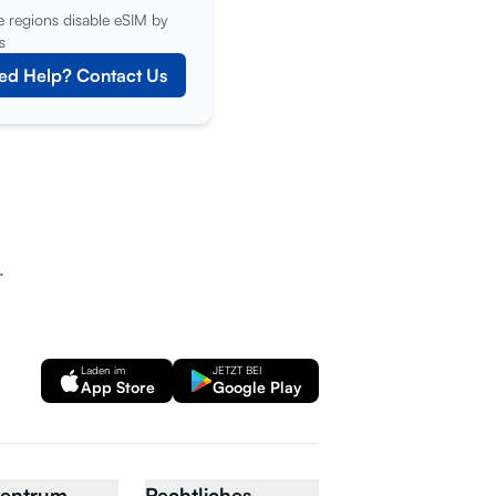
 regions disable eSIM by
s
ed Help? Contact Us
.
Laden im
JETZT BEI
App Store
Google Play
zentrum
Rechtliches