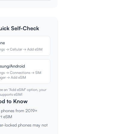
uick Self-Check
one
ings → Cellular → Add eSIM
sung/Android
ings → Connections → SIM
ger → Add eSIM
see an "Add eSIM" option, your
supports eSIM!
ood to Know
t phones from 2019+
rt eSIM
ier-locked phones may not