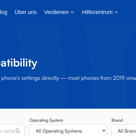
log
Über uns
Verdienen
Hilfezentrum
tibility
ur phone's settings directly — most phones from 2019 on
Operating System
Brand