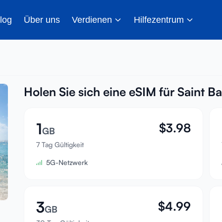
log
Über uns
Verdienen
Hilfezentrum
Holen Sie sich eine eSIM für Saint B
1
$
3.98
GB
7 Tag Gültigkeit
5G-Netzwerk
3
$
4.99
GB