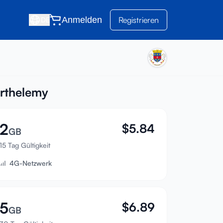
Anmelden
Registrieren
DE
arthelemy
2
$
5.84
GB
15 Tag Gültigkeit
4G-Netzwerk
5
$
6.89
GB