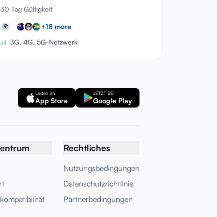
30 Tag Gültigkeit
+
18
more
🌍
3G, 4G, 5G-Netzwerk
Laden im
JETZT BEI
App Store
Google Play
zentrum
Rechtliches
Nutzungsbedingungen
rt
Datenschutzrichtlinie
kompatibilität
Partnerbedingungen