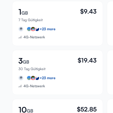
1
$
9.43
GB
7 Tag Gültigkeit
+
23
more
🌍
4G-Netzwerk
3
$
19.43
GB
30 Tag Gültigkeit
+
23
more
🌍
4G-Netzwerk
10
$
52.85
GB