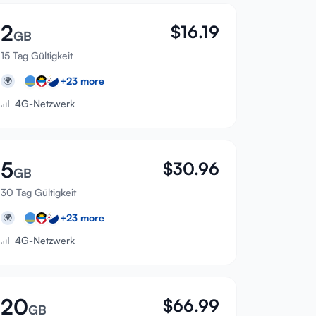
2
$
16.19
GB
15 Tag Gültigkeit
+
23
more
🌍
4G-Netzwerk
5
$
30.96
GB
30 Tag Gültigkeit
+
23
more
🌍
4G-Netzwerk
20
$
66.99
GB