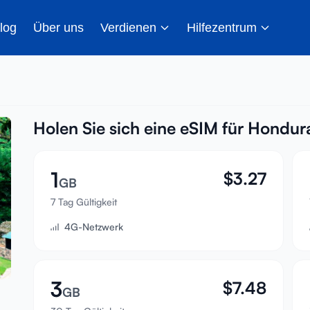
log
Über uns
Verdienen
Hilfezentrum
Holen Sie sich eine eSIM für Hondur
1
$
3.27
GB
7 Tag Gültigkeit
4G-Netzwerk
3
$
7.48
GB