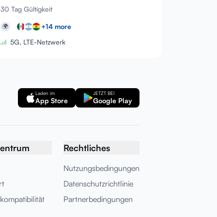
30 Tag Gültigkeit
+
14
more
🌍
5G, LTE-Netzwerk
Laden im
JETZT BEI
App Store
Google Play
zentrum
Rechtliches
Nutzungsbedingungen
rt
Datenschutzrichtlinie
kompatibilität
Partnerbedingungen