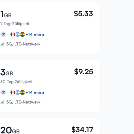
1
$
5.33
GB
7 Tag Gültigkeit
+
14
more
🌍
5G, LTE-Netzwerk
3
$
9.25
GB
30 Tag Gültigkeit
+
14
more
🌍
5G, LTE-Netzwerk
20
$
34.17
GB