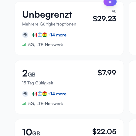
∞
Unbegrenzt
Ab
$
29.23
Mehrere Gültigkeitsoptionen
+
14
more
🌍
5G, LTE-Netzwerk
2
$
7.99
GB
15 Tag Gültigkeit
+
14
more
🌍
5G, LTE-Netzwerk
10
$
22.05
GB