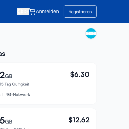
Anmelden
Registrieren
DE
as
2
$
6.30
GB
15 Tag Gültigkeit
4G-Netzwerk
5
$
12.62
GB