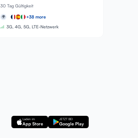
30 Tag Gültigkeit
+
38
more
🌍
3G, 4G, 5G, LTE-Netzwerk
Laden im
JETZT BEI
App Store
Google Play