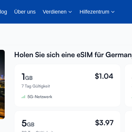
log
Über uns
Verdienen
Hilfezentrum
Holen Sie sich eine eSIM für Germa
1
$
1.04
GB
7 Tag Gültigkeit
5G-Netzwerk
5
$
3.97
GB