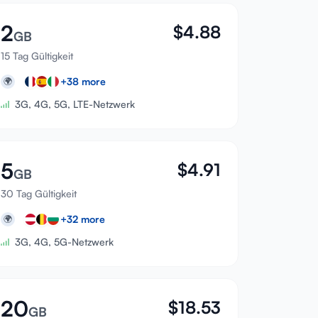
2
$
4.88
GB
15 Tag Gültigkeit
+
38
more
🌍
3G, 4G, 5G, LTE-Netzwerk
5
$
4.91
GB
30 Tag Gültigkeit
+
32
more
🌍
3G, 4G, 5G-Netzwerk
20
$
18.53
GB