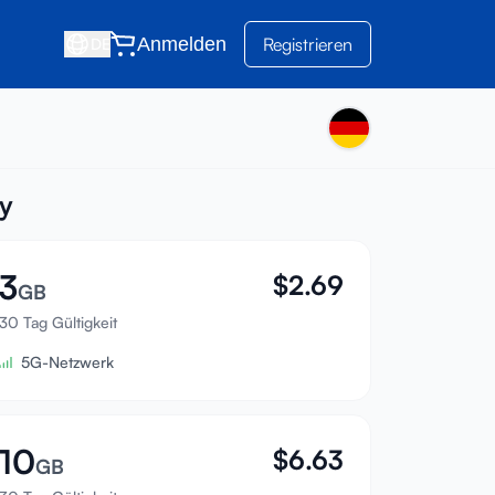
Anmelden
Registrieren
DE
ny
3
$
2.69
GB
30 Tag Gültigkeit
5G-Netzwerk
10
$
6.63
GB