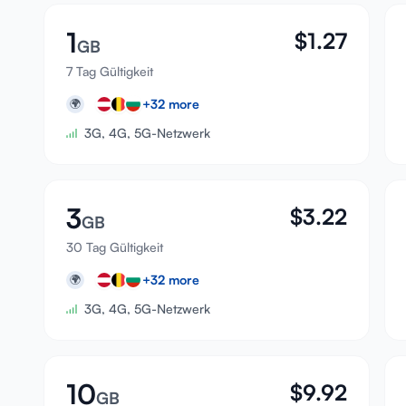
1
$
1.27
GB
7 Tag Gültigkeit
+
32
more
🌍
3G, 4G, 5G-Netzwerk
3
$
3.22
GB
30 Tag Gültigkeit
+
32
more
🌍
3G, 4G, 5G-Netzwerk
10
$
9.92
GB