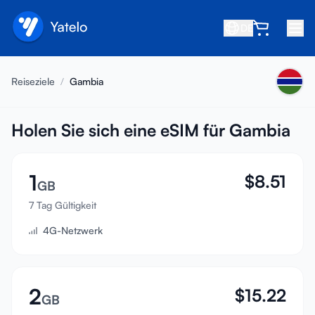
DE
Startseite
Reiseziele
/
Gambia
Blog
Über uns
Holen Sie sich eine eSIM für Gambia
Verdienen
1
$
8.51
Freund empfehlen
GB
Partner werden
7 Tag Gültigkeit
4G-Netzwerk
Hilfezentrum
FAQ
Support
2
$
15.22
GB
Gerätekompatibilität