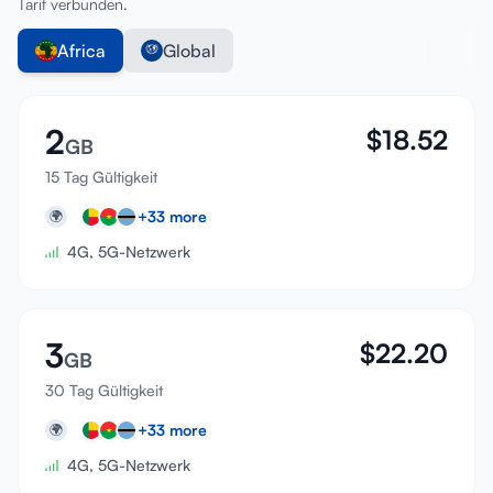
Tarif verbunden.
Africa
Global
2
$
18.52
GB
15 Tag Gültigkeit
+
33
more
🌍
4G, 5G-Netzwerk
3
$
22.20
GB
30 Tag Gültigkeit
+
33
more
🌍
4G, 5G-Netzwerk