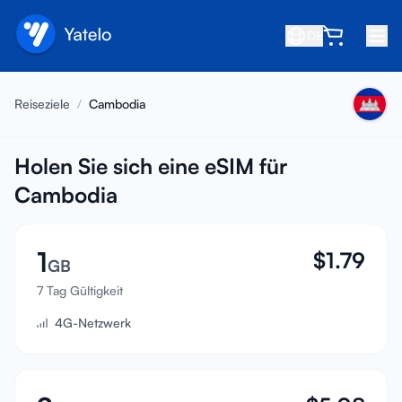
DE
Startseite
Reiseziele
/
Cambodia
Blog
Über uns
Holen Sie sich eine eSIM für
Cambodia
Verdienen
Freund empfehlen
1
$
1.79
Partner werden
GB
7 Tag Gültigkeit
Hilfezentrum
4G-Netzwerk
FAQ
Support
Gerätekompatibilität