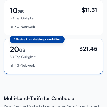
10
$
11.31
GB
30 Tag Gültigkeit
4G-Netzwerk
⭐
Bestes Preis-Leistungs-Verhältnis
20
$
21.45
GB
30 Tag Gültigkeit
4G-Netzwerk
Multi-Land-Tarife für Cambodia
Reisen Sie über Cambodia hinaus? Bleiben Sie in China, Thailand,