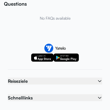
Questions
No FAQs available
Laden im
JETZT BEI
App Store
Google Play
Reiseziele
Schnelllinks