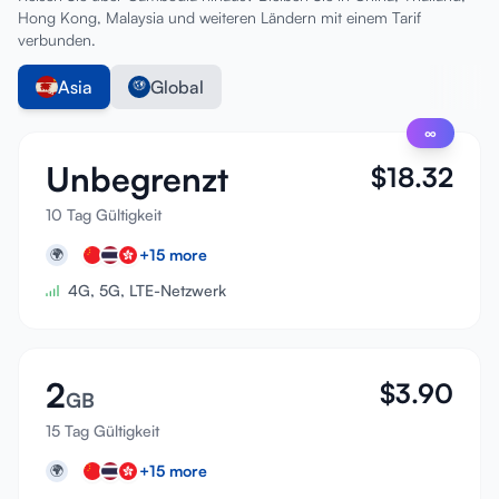
Hong Kong, Malaysia und weiteren Ländern mit einem Tarif
verbunden.
Asia
Global
∞
Unbegrenzt
$
18.32
10 Tag Gültigkeit
+
15
more
🌍
4G, 5G, LTE-Netzwerk
2
$
3.90
GB
15 Tag Gültigkeit
+
15
more
🌍