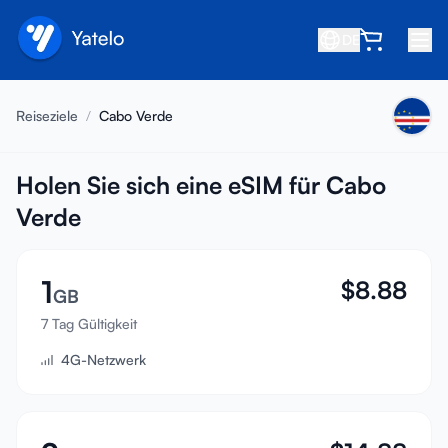
DE
Startseite
Reiseziele
/
Cabo Verde
Blog
Über uns
Holen Sie sich eine eSIM für Cabo
Verde
Verdienen
Freund empfehlen
1
$
8.88
Partner werden
GB
7 Tag Gültigkeit
Hilfezentrum
4G-Netzwerk
FAQ
Support
Gerätekompatibilität