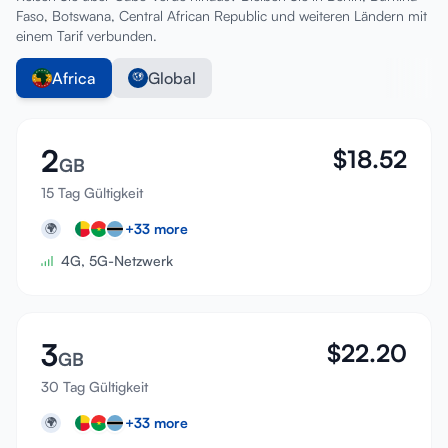
Faso, Botswana, Central African Republic und weiteren Ländern mit
einem Tarif verbunden.
Africa
Global
2
$
18.52
GB
15 Tag Gültigkeit
+
33
more
🌍
4G, 5G-Netzwerk
3
$
22.20
GB
30 Tag Gültigkeit
+
33
more
🌍