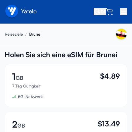
DE
Startseite
Reiseziele
/
Brunei
Blog
Über uns
Holen Sie sich eine eSIM für Brunei
Verdienen
1
$
4.89
Freund empfehlen
GB
Partner werden
7 Tag Gültigkeit
5G-Netzwerk
Hilfezentrum
FAQ
Support
2
$
13.49
GB
Gerätekompatibilität