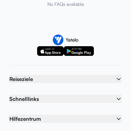
No FAQs available
Laden im
JETZT BEI
App Store
Google Play
Reiseziele
Schnelllinks
Hilfezentrum