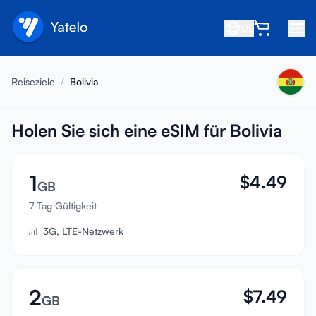
DE
Startseite
Reiseziele
/
Bolivia
Blog
Über uns
Holen Sie sich eine eSIM für Bolivia
Verdienen
1
$
4.49
Freund empfehlen
GB
Partner werden
7 Tag Gültigkeit
3G, LTE-Netzwerk
Hilfezentrum
FAQ
Support
2
$
7.49
GB
Gerätekompatibilität