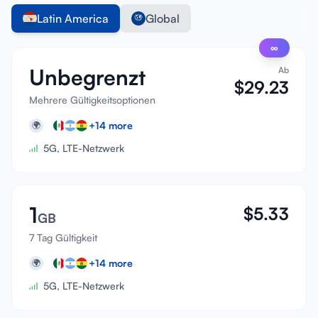
Latin America
Global
∞
Unbegrenzt
Ab
$
29.23
Mehrere Gültigkeitsoptionen
+
14
more
🌍
5G, LTE-Netzwerk
1
$
5.33
GB
7 Tag Gültigkeit
+
14
more
🌍
5G, LTE-Netzwerk