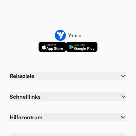
Laden im
JETZT BEI
App Store
Google Play
Reiseziele
Schnelllinks
Hilfezentrum