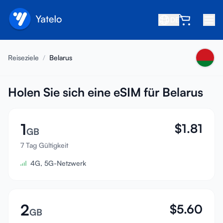
DE
Startseite
Reiseziele
/
Belarus
Blog
Über uns
Holen Sie sich eine eSIM für Belarus
Verdienen
1
$
1.81
Freund empfehlen
GB
Partner werden
7 Tag Gültigkeit
4G, 5G-Netzwerk
Hilfezentrum
FAQ
Support
2
$
5.60
GB
Gerätekompatibilität