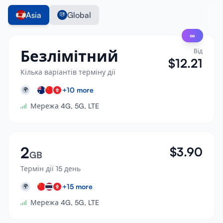
Asia
Global
∞
Безлімітний
Від
$
12.21
Кілька варіантів терміну дії
+
10
more
🌍
Мережа 4G, 5G, LTE
2
$
3.90
GB
Термін дії 15 день
+
15
more
🌍
Мережа 4G, 5G, LTE