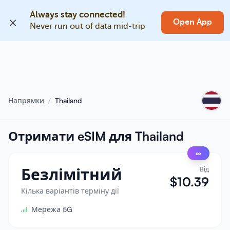
Always stay connected!
UK
Open App
Never run out of data mid-trip
Головна
Блог
Про нас
Напрямки
/
Thailand
Заробіток
Отримати eSIM для Thailand
Запросити друга
Стати партнером
∞
Безлімітний
Від
Центр допомоги
$
10.39
Кілька варіантів терміну дії
Часті запитання
Підтримка
Мережа 5G
Сумісність пристроїв