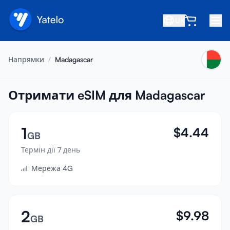
UK
Головна
Напрямки
/
Madagascar
Блог
Про нас
Отримати eSIM для Madagascar
Заробіток
1
$
4.44
Запросити друга
GB
Стати партнером
Термін дії 7 день
Мережа 4G
Центр допомоги
Часті запитання
Підтримка
2
$
9.98
GB
Сумісність пристроїв