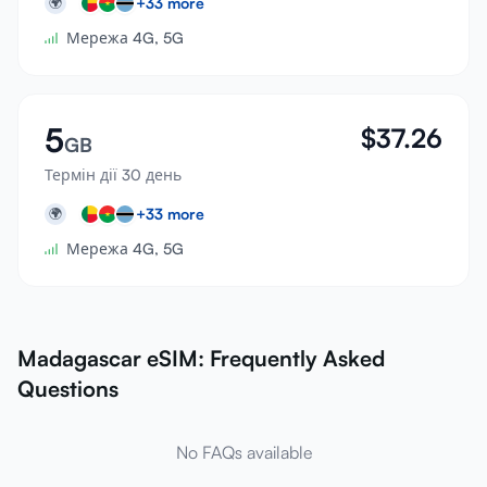
+
33
more
🌍
Мережа 4G, 5G
5
$
37.26
GB
Термін дії 30 день
+
33
more
🌍
Мережа 4G, 5G
Madagascar eSIM: Frequently Asked
Questions
No FAQs available