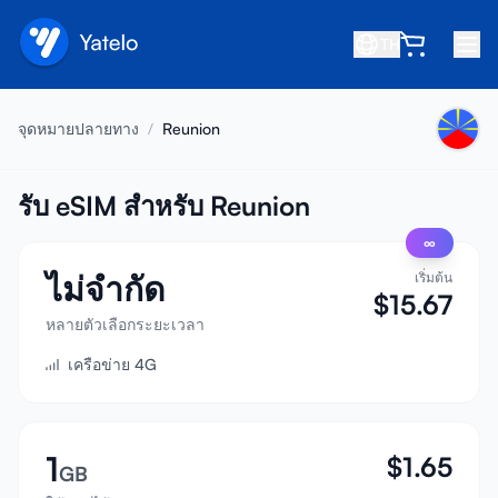
TH
หน้าหลัก
จุดหมายปลายทาง
/
Reunion
บล็อก
เกี่ยวกับเรา
รับ eSIM สำหรับ Reunion
∞
รับรายได้
ไม่จำกัด
เริ่มต้น
แนะนำเพื่อน
$
15.67
เป็นพันธมิตร
หลายตัวเลือกระยะเวลา
เครือข่าย 4G
ศูนย์ช่วยเหลือ
คำถามที่พบบ่อย
สนับสนุน
1
$
1.65
GB
ความเข้ากันได้ของอุปกรณ์