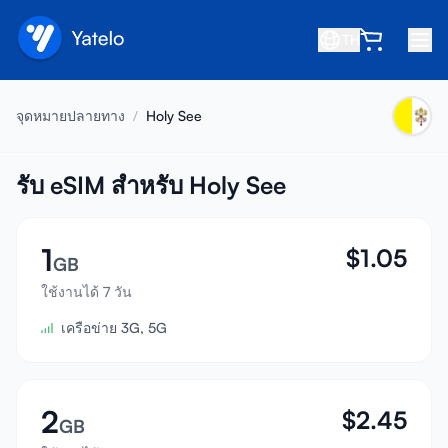
TH
หน้าหลัก
จุดหมายปลายทาง
/
Holy See
บล็อก
เกี่ยวกับเรา
รับ eSIM สำหรับ Holy See
รับรายได้
1
$
1.05
แนะนำเพื่อน
GB
เป็นพันธมิตร
ใช้งานได้ 7 วัน
เครือข่าย 3G, 5G
ศูนย์ช่วยเหลือ
คำถามที่พบบ่อย
สนับสนุน
2
$
2.45
GB
ความเข้ากันได้ของอุปกรณ์