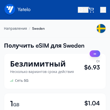
RU
Главная
Направления
/
Sweden
Блог
О нас
Получить eSIM для Sweden
∞
Заработок
Безлимитный
От
Пригласить друга
$
6.93
Стать партнёром
Несколько вариантов срока действия
Сеть 5G
Центр помощи
Часто задаваемые вопросы
Поддержка
1
$
1.04
GB
Совместимость устройств