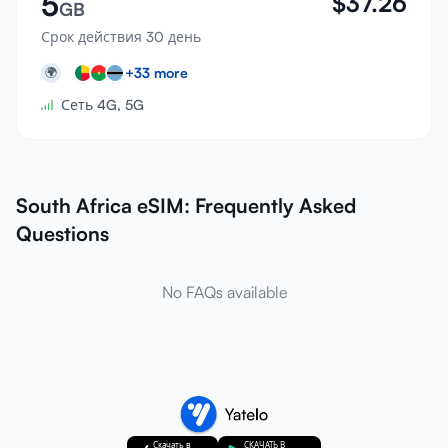
5
$
37.26
GB
Срок действия 30 день
+
33
more
🌍
Сеть 4G, 5G
South Africa eSIM: Frequently Asked
Questions
No FAQs available
Скачать в
СКАЧАТЬ В