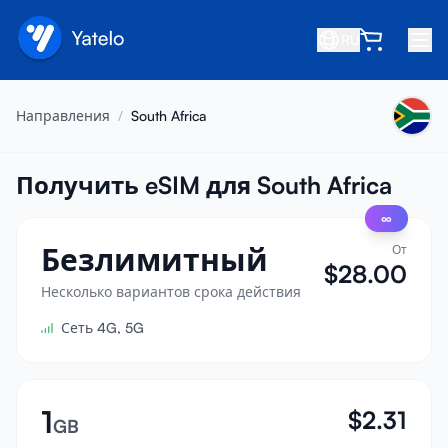
RU
Главная
Направления
/
South Africa
Блог
О нас
Получить eSIM для South Africa
∞
Заработок
Безлимитный
От
Пригласить друга
$
28.00
Стать партнёром
Несколько вариантов срока действия
Сеть 4G, 5G
Центр помощи
Часто задаваемые вопросы
Поддержка
1
$
2.31
GB
Совместимость устройств