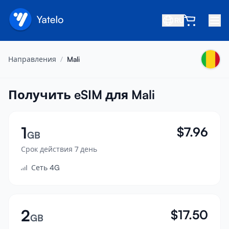
RU
Главная
Направления
/
Mali
Блог
О нас
Получить eSIM для Mali
Заработок
1
$
7.96
Пригласить друга
GB
Стать партнёром
Срок действия 7 день
Сеть 4G
Центр помощи
Часто задаваемые вопросы
Поддержка
2
$
17.50
GB
Совместимость устройств