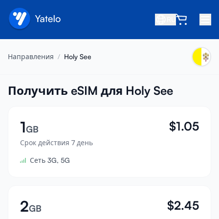
RU
Главная
Направления
/
Holy See
Блог
О нас
Получить eSIM для Holy See
Заработок
1
$
1.05
Пригласить друга
GB
Стать партнёром
Срок действия 7 день
Сеть 3G, 5G
Центр помощи
Часто задаваемые вопросы
Поддержка
2
$
2.45
GB
Совместимость устройств