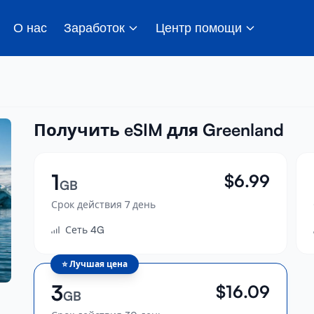
О нас
Заработок
Центр помощи
Получить eSIM для Greenland
1
$
6.99
GB
Срок действия 7 день
Сеть 4G
⭐
Лучшая цена
3
$
16.09
GB