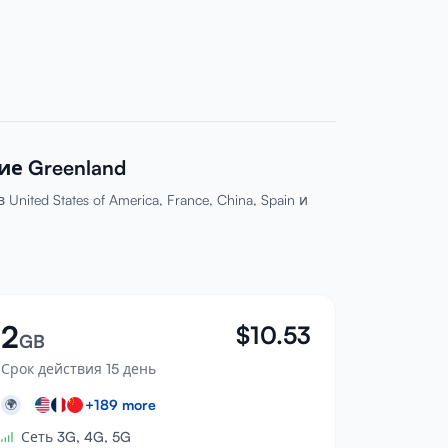
е Greenland
ted States of America, France, China, Spain и
2
$
10.53
GB
Срок действия 15 день
+
189
more
🌍
Сеть 3G, 4G, 5G