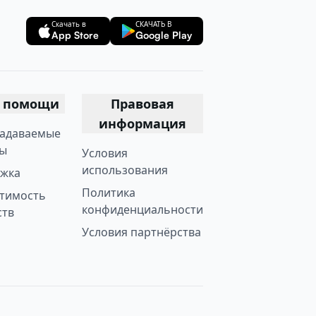
Скачать в
СКАЧАТЬ В
App Store
Google Play
р помощи
Правовая
информация
задаваемые
ы
Условия
использования
жка
Политика
тимость
конфиденциальности
ств
Условия партнёрства