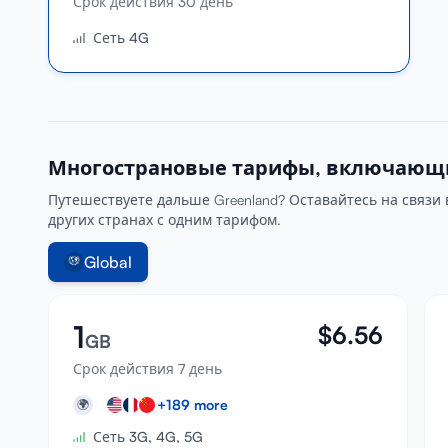
Срок действия 30 день
Сеть 4G
Многострановые тарифы, включающи
Путешествуете дальше Greenland? Оставайтесь на связи в Uni
других странах с одним тарифом.
Global
1
$
6.56
GB
Срок действия 7 день
+
189
more
🌍
Сеть 3G, 4G, 5G