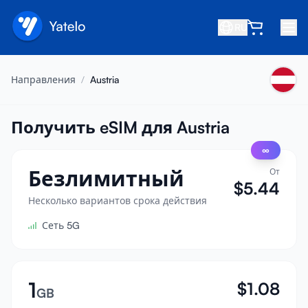
RU
Главная
Направления
/
Austria
Блог
О нас
Получить eSIM для Austria
∞
Заработок
Безлимитный
От
Пригласить друга
$
5.44
Стать партнёром
Несколько вариантов срока действия
Сеть 5G
Центр помощи
Часто задаваемые вопросы
Поддержка
1
$
1.08
GB
Совместимость устройств