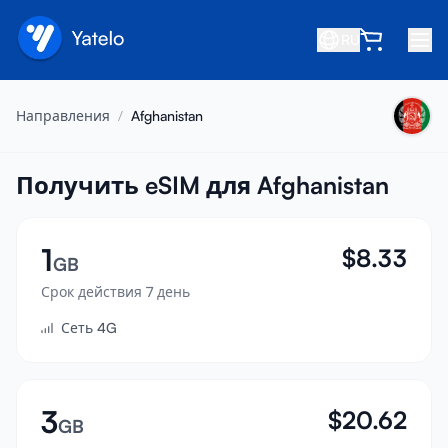
RU
Главная
Направления
/
Afghanistan
Блог
О нас
Получить eSIM для Afghanistan
Заработок
1
$
8.33
Пригласить друга
GB
Стать партнёром
Срок действия 7 день
Сеть 4G
Центр помощи
Часто задаваемые вопросы
Поддержка
3
$
20.62
GB
Совместимость устройств