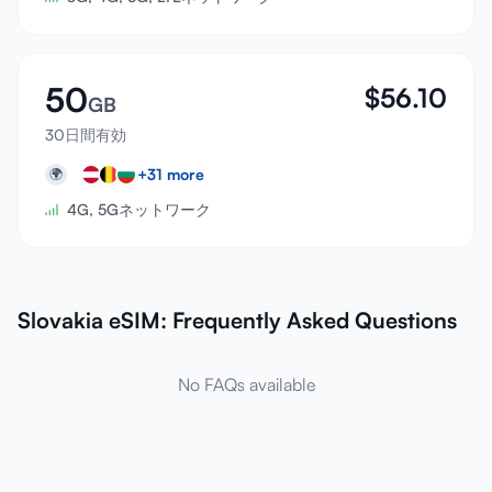
50
$
56.10
GB
30日間有効
+
31
more
🌍
4G, 5Gネットワーク
Slovakia eSIM: Frequently Asked Questions
No FAQs available