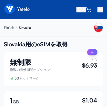
JA
ホーム
目的地
/
Slovakia
ブログ
会社概要
Slovakia用のeSIMを取得
∞
収益を得る
無制限
から
友達を紹介
$
6.93
アフィリエイトになる
複数の有効期間オプション
5Gネットワーク
ヘルプセンター
よくある質問
サポート
1
$
1.04
GB
デバイス互換性