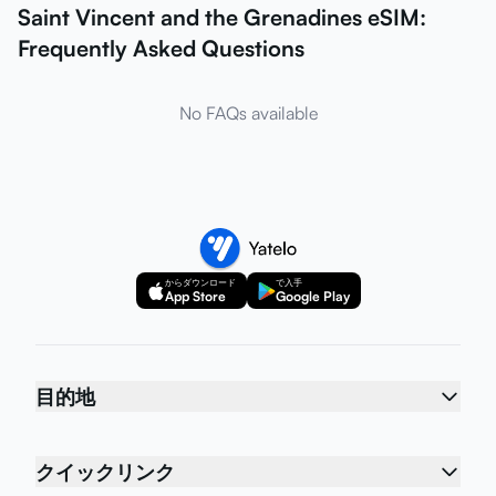
Saint Vincent and the Grenadines eSIM:
Frequently Asked Questions
No FAQs available
からダウンロード
で入手
App Store
Google Play
目的地
クイックリンク