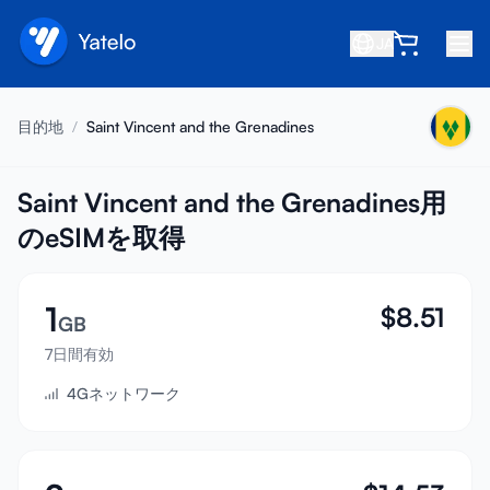
JA
ホーム
目的地
/
Saint Vincent and the Grenadines
ブログ
会社概要
Saint Vincent and the Grenadines用
のeSIMを取得
収益を得る
友達を紹介
1
$
8.51
アフィリエイトになる
GB
7日間有効
ヘルプセンター
4Gネットワーク
よくある質問
サポート
デバイス互換性