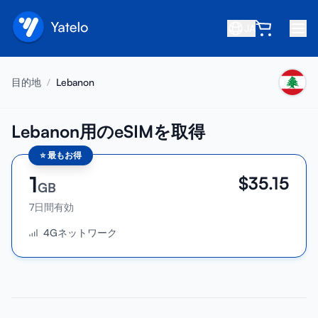
JA
ホーム
目的地
/
Lebanon
ブログ
会社概要
Lebanon用のeSIMを取得
⭐
最もお得
収益を得る
1
$
35.15
友達を紹介
GB
アフィリエイトになる
7日間有効
4Gネットワーク
ヘルプセンター
よくある質問
サポート
デバイス互換性