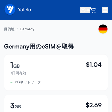
JA
ホーム
目的地
/
Germany
ブログ
会社概要
Germany用のeSIMを取得
収益を得る
1
$
1.04
友達を紹介
GB
アフィリエイトになる
7日間有効
5Gネットワーク
ヘルプセンター
よくある質問
サポート
3
$
2.69
GB
デバイス互換性