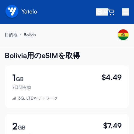
JA
ホーム
目的地
/
Bolivia
ブログ
会社概要
Bolivia用のeSIMを取得
収益を得る
1
$
4.49
友達を紹介
GB
アフィリエイトになる
7日間有効
3G, LTEネットワーク
ヘルプセンター
よくある質問
サポート
2
$
7.49
GB
デバイス互換性