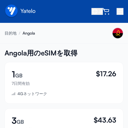
JA
ホーム
目的地
/
Angola
ブログ
会社概要
Angola用のeSIMを取得
収益を得る
1
$
17.26
友達を紹介
GB
アフィリエイトになる
7日間有効
4Gネットワーク
ヘルプセンター
よくある質問
サポート
3
$
43.63
GB
デバイス互換性