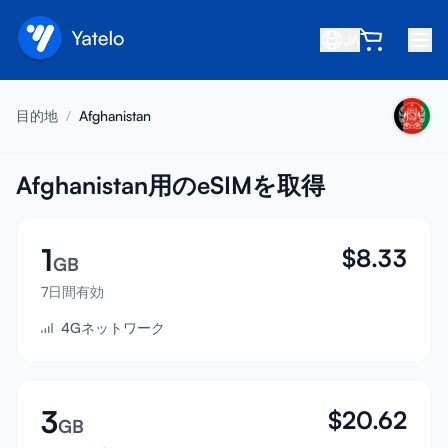
JA
ホーム
目的地
/
Afghanistan
ブログ
会社概要
Afghanistan用のeSIMを取得
収益を得る
1
$
8.33
友達を紹介
GB
アフィリエイトになる
7日間有効
4Gネットワーク
ヘルプセンター
よくある質問
サポート
3
$
20.62
GB
デバイス互換性