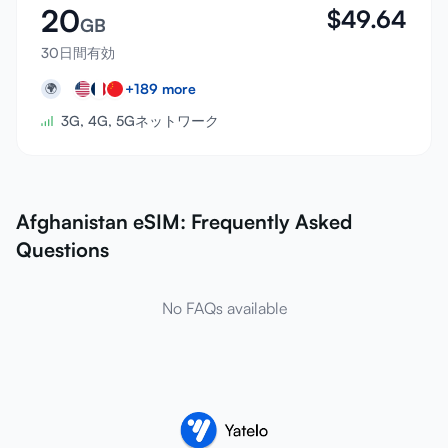
20
$
49.64
GB
30日間有効
+
189
more
🌍
3G, 4G, 5Gネットワーク
Afghanistan eSIM: Frequently Asked
Questions
No FAQs available