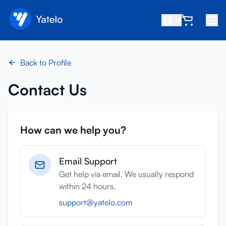
JA
ホーム
Back to Profile
ブログ
Contact Us
会社概要
収益を得る
How can we help you?
友達を紹介
アフィリエイトになる
Email Support
ヘルプセンター
Get help via email. We usually respond
within 24 hours.
よくある質問
support@yatelo.com
サポート
デバイス互換性