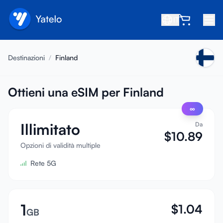
IT
Home
Destinazioni
/
Finland
Blog
Chi siamo
Ottieni una eSIM per Finland
∞
Guadagna
Illimitato
Da
Invita un amico
$
10.89
Diventa affiliato
Opzioni di validità multiple
Rete 5G
Centro assistenza
FAQ
Supporto
1
$
1.04
GB
Compatibilità dispositivi