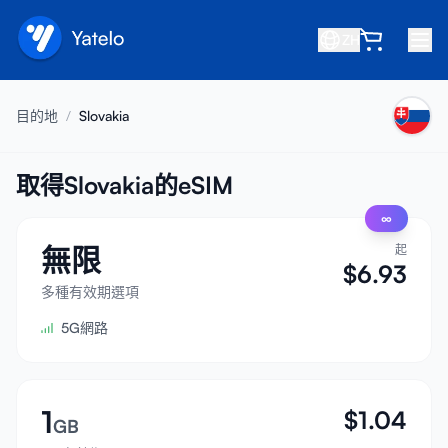
ZH
首頁
目的地
/
Slovakia
部落格
關於我們
取得Slovakia的eSIM
∞
賺取
無限
起
推薦好友
$
6.93
成為合作夥伴
多種有效期選項
5G網路
幫助中心
常見問題
支援
1
$
1.04
GB
裝置相容性