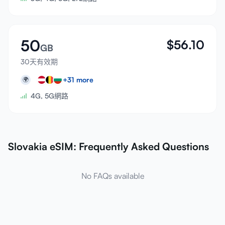
50
$
56.10
GB
30天有效期
+
31
more
🌍
4G, 5G網路
Slovakia eSIM: Frequently Asked Questions
No FAQs available