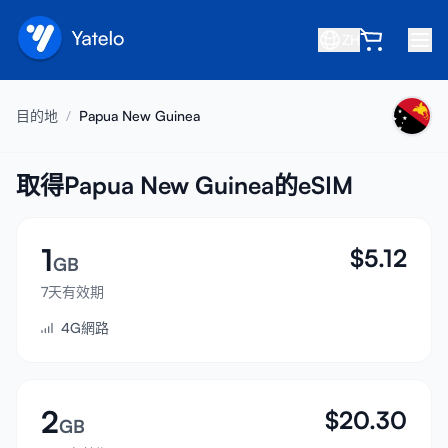
ZH
首頁
目的地
/
Papua New Guinea
部落格
關於我們
取得Papua New Guinea的eSIM
賺取
1
$
5.12
推薦好友
GB
成為合作夥伴
7天有效期
4G網路
幫助中心
常見問題
支援
2
$
20.30
GB
裝置相容性