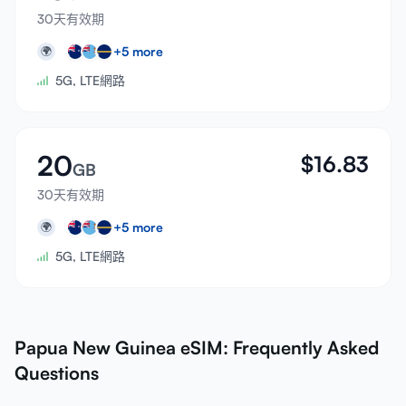
30天有效期
+
5
more
🌍
5G, LTE網路
20
$
16.83
GB
30天有效期
+
5
more
🌍
5G, LTE網路
Papua New Guinea eSIM: Frequently Asked
Questions