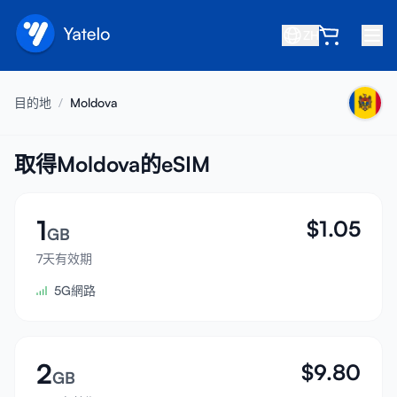
ZH
首頁
目的地
/
Moldova
部落格
關於我們
取得Moldova的eSIM
賺取
1
$
1.05
推薦好友
GB
成為合作夥伴
7天有效期
5G網路
幫助中心
常見問題
支援
2
$
9.80
GB
裝置相容性