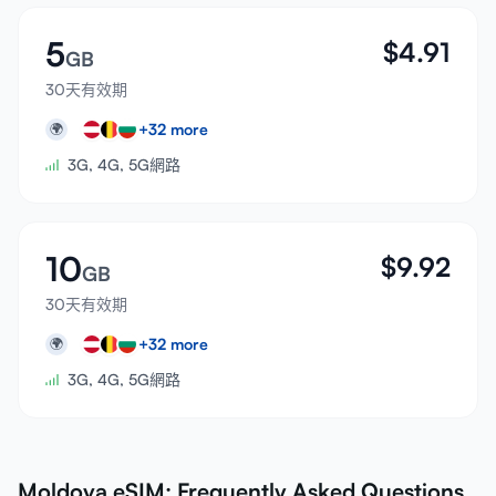
5
$
4.91
GB
30天有效期
+
32
more
🌍
3G, 4G, 5G網路
10
$
9.92
GB
30天有效期
+
32
more
🌍
3G, 4G, 5G網路
Moldova eSIM: Frequently Asked Questions