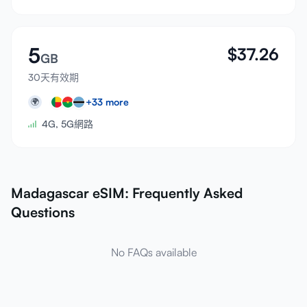
5
$
37.26
GB
30天有效期
+
33
more
🌍
4G, 5G網路
Madagascar eSIM: Frequently Asked
Questions
No FAQs available