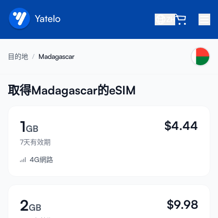
ZH
首頁
目的地
/
Madagascar
部落格
關於我們
取得Madagascar的eSIM
賺取
1
$
4.44
推薦好友
GB
成為合作夥伴
7天有效期
4G網路
幫助中心
常見問題
支援
2
$
9.98
GB
裝置相容性