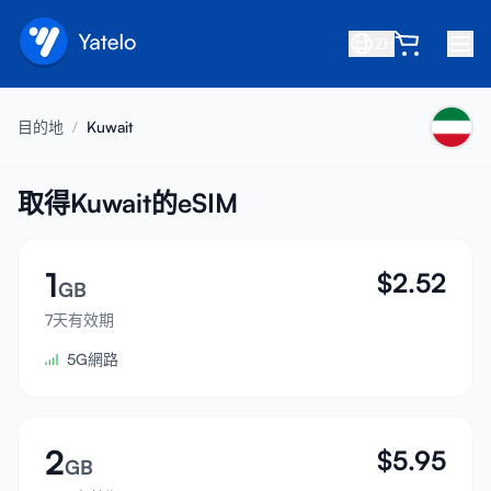
ZH
首頁
目的地
/
Kuwait
部落格
關於我們
取得Kuwait的eSIM
賺取
1
$
2.52
推薦好友
GB
成為合作夥伴
7天有效期
5G網路
幫助中心
常見問題
支援
2
$
5.95
GB
裝置相容性