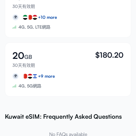
30天有效期
+
10
more
🌍
4G, 5G, LTE網路
20
$
180.20
GB
30天有效期
+
9
more
🌍
4G, 5G網路
Kuwait eSIM: Frequently Asked Questions
No FAQs available