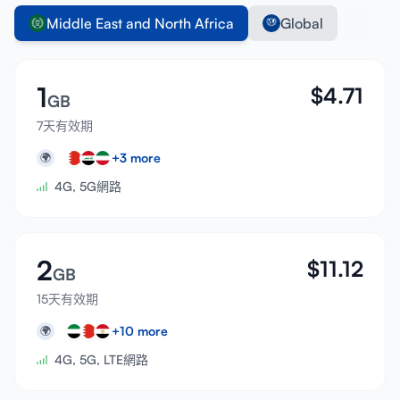
Middle East and North Africa
Global
1
$
4.71
GB
7天有效期
+
3
more
🌍
4G, 5G網路
2
$
11.12
GB
15天有效期
+
10
more
🌍
4G, 5G, LTE網路