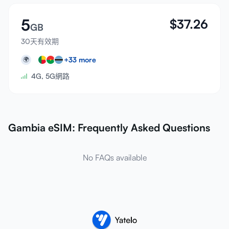
5
$
37.26
GB
30天有效期
+
33
more
🌍
4G, 5G網路
Gambia eSIM: Frequently Asked Questions
No FAQs available