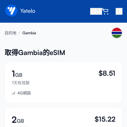
ZH
首頁
目的地
/
Gambia
部落格
關於我們
取得Gambia的eSIM
賺取
1
$
8.51
推薦好友
GB
成為合作夥伴
7天有效期
4G網路
幫助中心
常見問題
支援
2
$
15.22
GB
裝置相容性