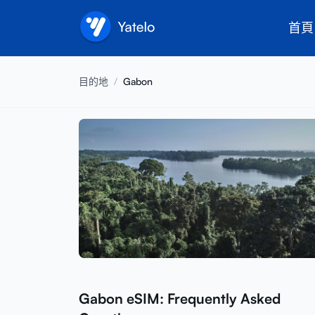
首頁
目的地
/
Gabon
Gabon eSIM: Frequently Asked