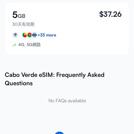
5
$
37.26
GB
30天有效期
+
33
more
🌍
4G, 5G網路
Cabo Verde eSIM: Frequently Asked
Questions
No FAQs available