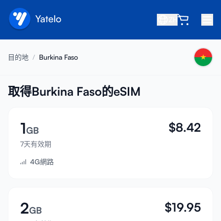
ZH
首頁
目的地
/
Burkina Faso
部落格
關於我們
取得Burkina Faso的eSIM
賺取
1
$
8.42
推薦好友
GB
成為合作夥伴
7天有效期
4G網路
幫助中心
常見問題
支援
2
$
19.95
GB
裝置相容性