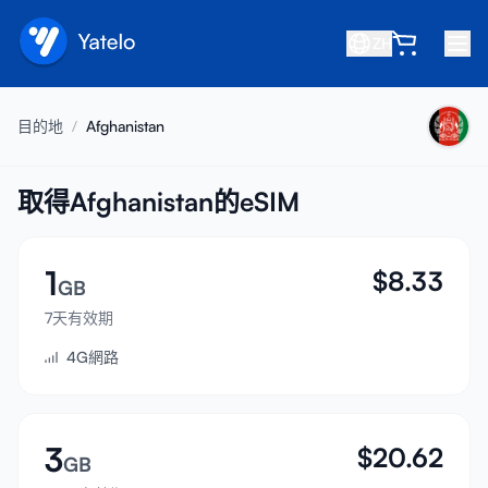
ZH
首頁
目的地
/
Afghanistan
部落格
關於我們
取得Afghanistan的eSIM
賺取
1
$
8.33
推薦好友
GB
成為合作夥伴
7天有效期
4G網路
幫助中心
常見問題
支援
3
$
20.62
GB
裝置相容性