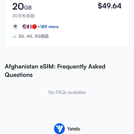
20
$
49.64
GB
30天有效期
+
189
more
🌍
3G, 4G, 5G網路
Afghanistan eSIM: Frequently Asked
Questions
No FAQs available