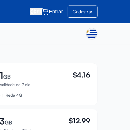
Entrar
Cadastrar
PT
1
$
4.16
GB
Validade de 7 dia
Rede 4G
3
$
12.99
GB