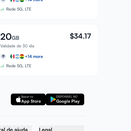
Rede 5G, LTE
20
$
34.17
GB
Validade de 30 dia
+
14
more
🌍
Rede 5G, LTE
Baixar no
DISPONÍVEL NO
App Store
Google Play
al de ajuda
Legal