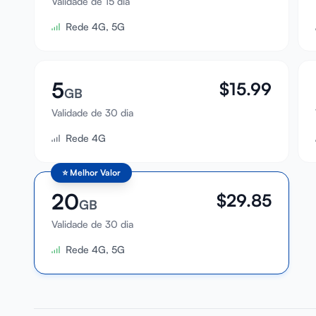
Validade de 15 dia
Rede 4G, 5G
5
$
15.99
GB
Validade de 30 dia
Rede 4G
⭐
Melhor Valor
20
$
29.85
GB
Validade de 30 dia
Rede 4G, 5G