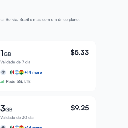
, Bolivia, Brazil e mais com um único plano.
1
$
5.33
GB
Validade de 7 dia
+
14
more
🌍
Rede 5G, LTE
3
$
9.25
GB
Validade de 30 dia
+
14
more
🌍