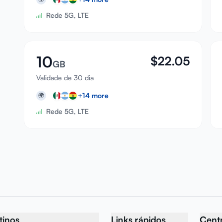
Rede 5G, LTE
10
$
22.05
GB
Validade de 30 dia
+
14
more
🌍
Rede 5G, LTE
tinos
Links rápidos
Centr