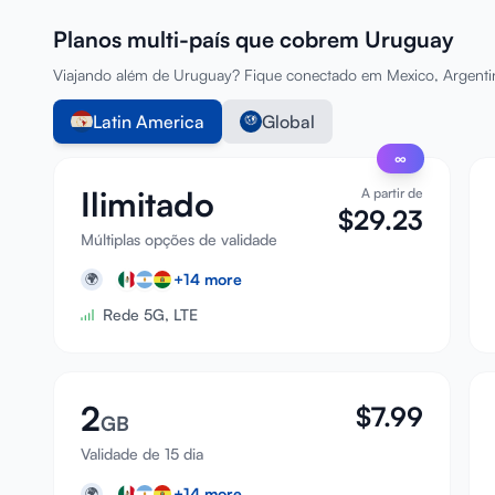
Planos multi-país que cobrem Uruguay
Viajando além de Uruguay? Fique conectado em Mexico, Argentina
Latin America
Global
∞
Ilimitado
A partir de
$
29.23
Múltiplas opções de validade
+
14
more
🌍
Rede 5G, LTE
2
$
7.99
GB
Validade de 15 dia
+
14
more
🌍