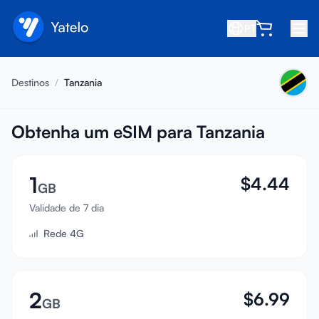
PT
Início
Destinos
/
Tanzania
Blog
Sobre
Obtenha um eSIM para Tanzania
Ganhe
1
$
4.44
Indique um amigo
GB
Seja um afiliado
Validade de 7 dia
Rede 4G
Central de ajuda
Perguntas frequentes
Suporte
2
$
6.99
GB
Compatibilidade de dispositivos