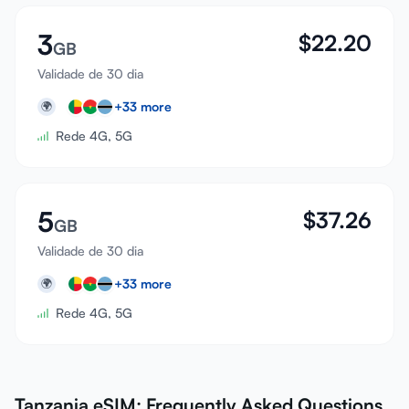
3
$
22.20
GB
Validade de 30 dia
+
33
more
🌍
Rede 4G, 5G
5
$
37.26
GB
Validade de 30 dia
+
33
more
🌍
Rede 4G, 5G
Tanzania eSIM: Frequently Asked Questions