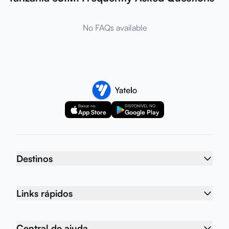
No FAQs available
Baixar no
DISPONÍVEL NO
App Store
Google Play
Destinos
Links rápidos
Central de ajuda