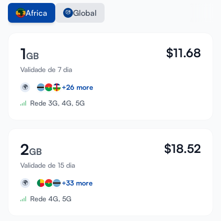
Africa
Global
1
$
11.68
GB
Validade de 7 dia
+
26
more
🌍
Rede 3G, 4G, 5G
2
$
18.52
GB
Validade de 15 dia
+
33
more
🌍
Rede 4G, 5G