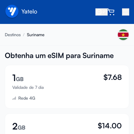
PT
Início
Destinos
/
Suriname
Blog
Sobre
Obtenha um eSIM para Suriname
Ganhe
1
$
7.68
Indique um amigo
GB
Seja um afiliado
Validade de 7 dia
Rede 4G
Central de ajuda
Perguntas frequentes
Suporte
2
$
14.00
GB
Compatibilidade de dispositivos